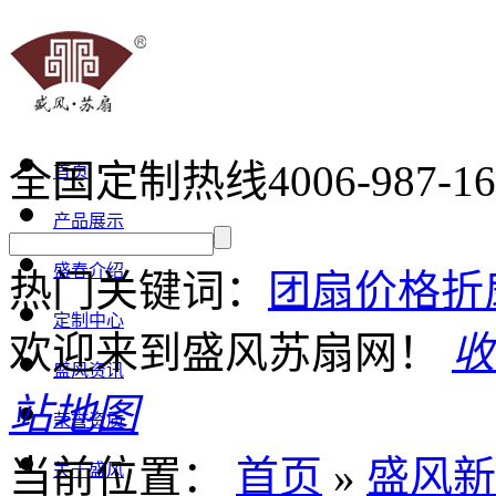
全国定制热线
4006-987-1
首页
产品展示
盛春介绍
热门关键词：
团扇价格
折
定制中心
欢迎来到盛风苏扇网！
收
盛风资讯
站地图
荣誉资质
当前位置：
首页
»
盛风新
关于盛风