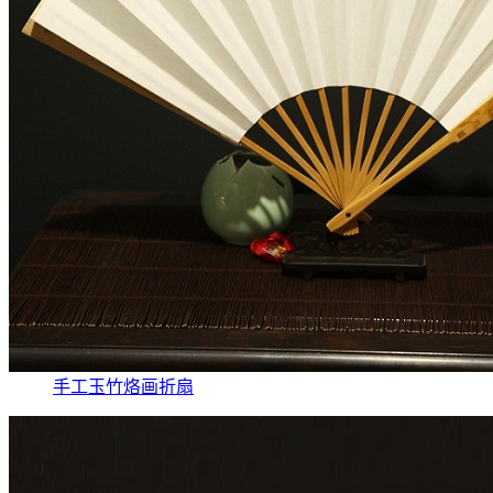
手工玉竹烙画折扇