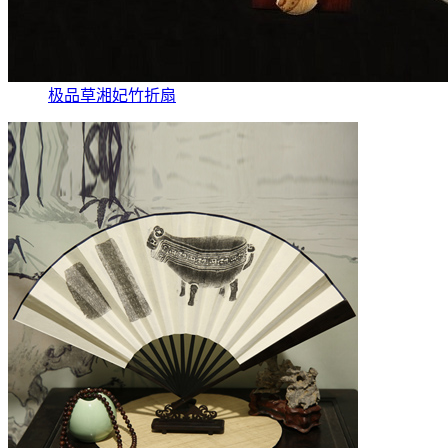
极品草湘妃竹折扇