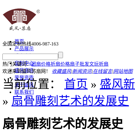
首页
全国定制热线
4006-987-163
产品展示
盛春介绍
定制中心
热门关键词：
团扇价格
折扇价格
扇子批发
文玩折扇
盛风资讯
欢迎来到盛风苏扇网！
收藏盛风
|
新闻资讯
|
在线留言
|
网站地图
荣誉资质
当前位置：
首页
»
盛风新
关于盛风
联系我们
»
扇骨雕刻艺术的发展史
扇骨雕刻艺术的发展史