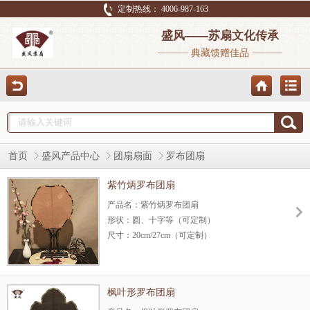
定制热线： 4006-987-163
盛风——苏扇文化传承
典藏馈赠佳品
首页
盛风产品中心
团扇扇面
罗布团扇
紫竹炳罗布团扇
产品名：紫竹炳罗布团扇
形状：圆、十字等（可定制）
尺寸：20cm/27cm（可定制）
材质：紫竹
包边、手柄：紫竹
闷头：牛角
枫叶形罗布团扇
沿边：宋锦、棉布