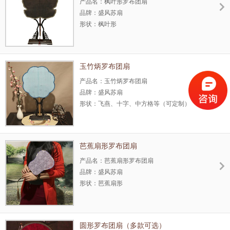
扇面：罗布
产品名：枫叶形罗布团扇
扇架：红木
品牌：盛风苏扇
扇坠：涤纶
形状：枫叶形
工艺：手工
尺寸：扇面29cm，整体46cm
材质：罗布、龟片
包边：龟片
玉竹炳罗布团扇
手柄：龟片
沿边：宋锦、棉布
产品名：玉竹炳罗布团扇
扇面：罗布
品牌：盛风苏扇
扇架：紫檀木
形状：飞燕、十字、中方格等（可定制）
扇坠：涤纶
尺寸：27cm左右（可定制）
工艺：纯手工
材质：玉竹、罗布
包边、手柄：玉竹
芭蕉扇形罗布团扇
闷头：牛角
沿边：宋锦、棉布
产品名：芭蕉扇形罗布团扇
扇面：罗布
品牌：盛风苏扇
扇架：红木
形状：芭蕉扇形
扇坠：涤纶
尺寸：17*39cm左右（可定制）
工艺：手工
材质：罗布、紫竹、玉竹
包边、手柄：玉竹、紫竹
圆形罗布团扇（多款可选）
闷头：牛角