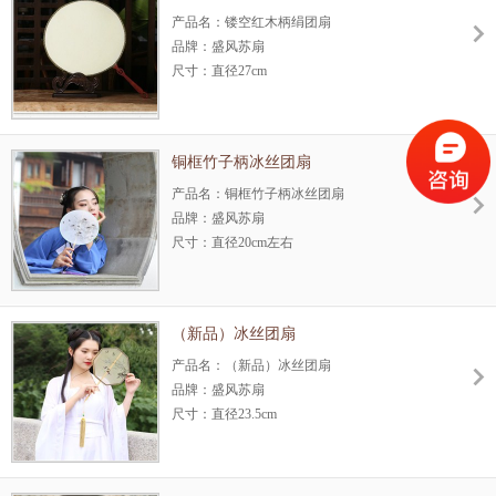
扇架：红木
产品名：镂空红木柄绢团扇
工艺：手工、织
品牌：盛风苏扇
适用范围：装饰、日用、送礼
尺寸：直径27cm
扇炳材质：红木
扇面材质：绢
扇框材质：红木
铜框竹子柄冰丝团扇
沿边：宋锦
尾花：红木镂空雕
产品名：铜框竹子柄冰丝团扇
扇架：红木
品牌：盛风苏扇
工艺：手工、雕刻
尺寸：直径20cm左右
适用范围：装饰、日用、送礼
扇炳材质：天然竹子
扇面材质：真丝
扇框材质：铜框
（新品）冰丝团扇
沿边:真丝
扇坠：真丝回龙须
产品名：（新品）冰丝团扇
扇架：红木
品牌：盛风苏扇
工艺：手工、喷绘、手绘
尺寸：直径23.5cm
适用范围：装饰、送礼、日用
扇炳材质：玉竹
扇面材质：真丝
扇框材质：玉竹