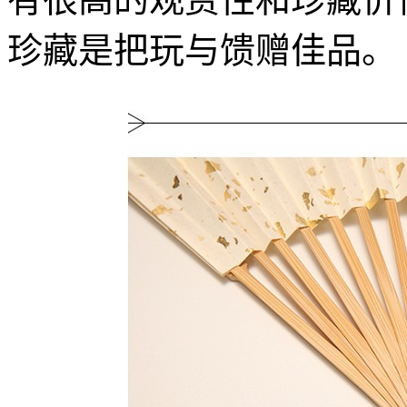
珍藏是把玩与馈赠佳品。