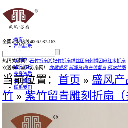
首页
全国定制热线
4006-987-163
产品展示
盛春介绍
定制中心
热门关键词：
玉竹折扇
湘妃竹折扇
缂丝团扇
刺绣团扇
红木折扇
盛风资讯
欢迎来到盛风苏扇网！
收藏盛风
|
新闻资讯
|
在线留言
|
网站地图
荣誉资质
当前位置：
首页
»
盛风产
关于盛风
联系我们
竹
»
紫竹留青雕刻折扇（