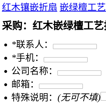
红木镶嵌折扇
嵌绿檀工艺
采购：
红木嵌绿檀工艺
*
联系人：
*
手机：
公司名称：
邮箱：
特殊说明：
(无可不填)