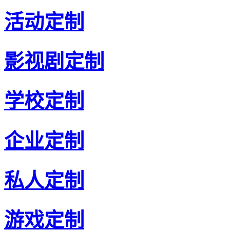
活动定制
影视剧定制
学校定制
企业定制
私人定制
游戏定制