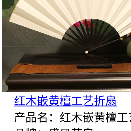
红木嵌黄檀工艺折扇
产品名：红木嵌黄檀工