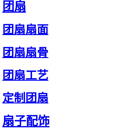
团扇
团扇扇面
团扇扇骨
团扇工艺
定制团扇
扇子配饰