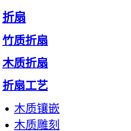
折扇
竹质折扇
木质折扇
折扇工艺
木质镶嵌
木质雕刻