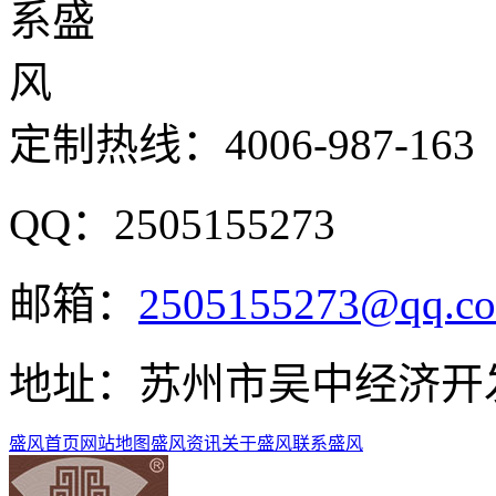
定制热线：
4006-987-163
QQ：2505155273
邮箱：
2505155273@qq.c
地址：苏州市吴中经济开发
盛风首页
网站地图
盛风资讯
关于盛风
联系盛风