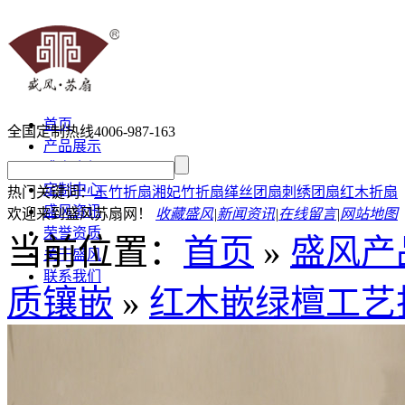
首页
全国定制热线
4006-987-163
产品展示
盛春介绍
定制中心
热门关键词：
玉竹折扇
湘妃竹折扇
缂丝团扇
刺绣团扇
红木折扇
盛风资讯
欢迎来到盛风苏扇网！
收藏盛风
|
新闻资讯
|
在线留言
|
网站地图
荣誉资质
当前位置：
首页
»
盛风产
关于盛风
联系我们
质镶嵌
»
红木嵌绿檀工艺