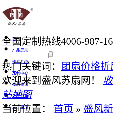
全国定制热线
4006-987-1
首页
产品展示
盛春介绍
热门关键词：
团扇价格
折
定制中心
欢迎来到盛风苏扇网！
收
盛风资讯
站地图
荣誉资质
当前位置：
首页
»
盛风新
关于盛风