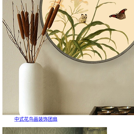
中式花鸟画装饰团扇