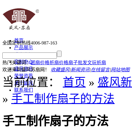
首页
全国定制热线
4006-987-163
产品展示
盛春介绍
定制中心
热门关键词：
团扇价格
折扇价格
扇子批发
文玩折扇
盛风资讯
欢迎来到盛风苏扇网！
收藏盛风
|
新闻资讯
|
在线留言
|
网站地图
荣誉资质
当前位置：
首页
»
盛风新
关于盛风
联系我们
»
手工制作扇子的方法
手工制作扇子的方法