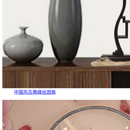
中国风古典缂丝团扇