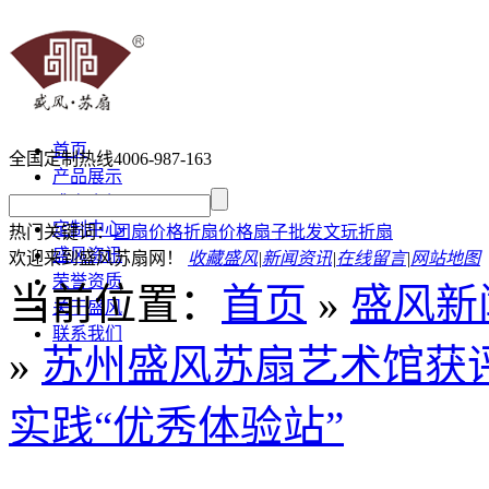
首页
全国定制热线
4006-987-163
产品展示
盛春介绍
定制中心
热门关键词：
团扇价格
折扇价格
扇子批发
文玩折扇
盛风资讯
欢迎来到盛风苏扇网！
收藏盛风
|
新闻资讯
|
在线留言
|
网站地图
荣誉资质
当前位置
：
首页
»
盛风新
关于盛风
联系我们
»
苏州盛风苏扇艺术馆获评
实践“优秀体验站”