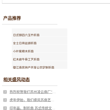
产品推荐
日式倒四六玉竹折扇
女士日用丝绸折扇
小叶紫檀木折扇
红木嵌牛骨工艺折扇
御江南房地产开发公司定制折扇
相关盛风动态
热烈祝贺我们苏州凌云扇厂“盛风苏扇”创始人，中国制扇工艺大师盛春老师作品入选“建党百年，点赞辉煌”主题展！
虎年伊始，我们盛风苏扇艺术馆开馆即迎来了苏州中学高一年级的同学们来参观并采访苏扇非遗传承人，中国制扇工艺大师盛春老师的社会实践活动！
印年画、制折扇 苏式传统文化“倾倒”一众外教