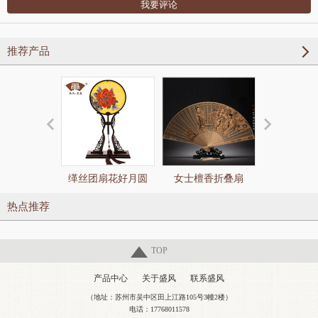
推荐产品
缂丝团扇花好月圆
女士檀香折叠扇
玉竹柄缂丝
款）
热点推荐
TOP
产品中心
关于盛风
联系盛风
（地址：苏州市吴中区田上江路105号3幢2楼）
电话：17768011578