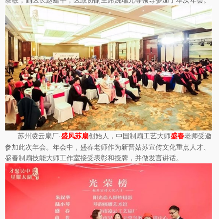
黎敏，副区长赵建平，区政协副主席姚瑞元等领导参加了本次年会。
苏州凌云扇厂·
创始人，中国制扇工艺大师
老师受邀
盛风苏扇
盛春
参加此次年会。年会中，盛春老师作为新晋姑苏宣传文化重点人才、
盛春制扇技能大师工作室接受表彰和授牌，并做发言讲话。