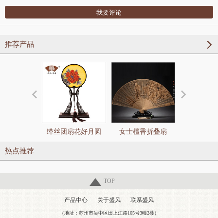
推荐产品
缂丝团扇花好月圆
女士檀香折叠扇
玉竹柄缂丝
款）
热点推荐
TOP
产品中心
关于盛风
联系盛风
（地址：苏州市吴中区田上江路105号3幢2楼）