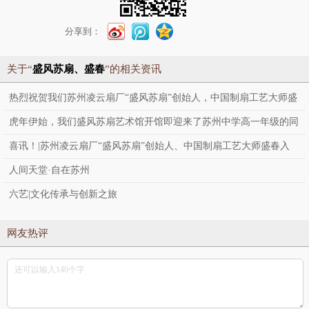
分享到：
关于“
盛风苏扇、盛春
”的相关资讯
热烈祝贺我们苏州凌云扇厂“盛风苏扇”创始人，中国制扇工艺大师盛
春老师作品入选“建党百年，点赞辉煌”主题展！
虎年伊始，我们盛风苏扇艺术馆开馆即迎来了苏州中学高一年级的同
学们来参观并采访苏扇非遗传承人，中国制扇工艺大师盛春老师的社
喜讯！|苏州凌云扇厂“盛风苏扇”创始人、中国制扇工艺大师盛春入
会实践活动！
选“苏州时代工匠”
人间天堂·自在苏州
六艺|文化传承与创新之旅
网友热评